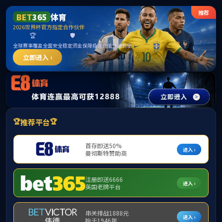
mile米乐集团|Home
首页
|
学院概况
|
本科教务
|
研究生教务
|
MIL
文章内容
关于公布2023级中
2023年