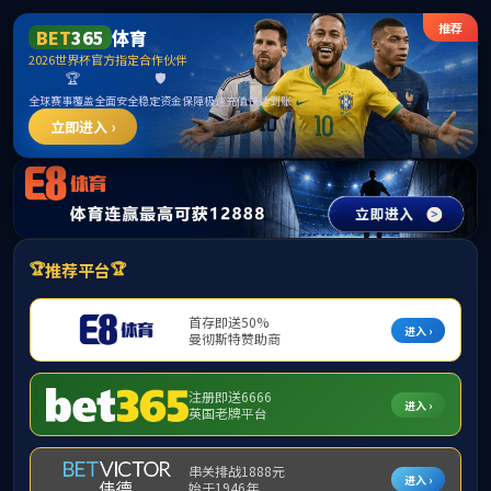
mile米乐集团|Home
首页
|
学院概况
|
本科教务
|
研究生教务
|
MIL
MILE集团
当前位置：
首页
>>
MILE集团
>>
科
奖贷助学
·
科学，让医梦飞翔——记mile米
·
喜报：我院学子在第二届全国中医
党团建设
·
药香沁心 方剂如锦——记mile米
科研学术
·
临床、科研、考博，何去何从？