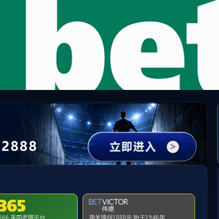
mile米乐集团|Home
|
研究生教务
|
MILE集团
|
优秀教师评选
|
大学生学习
关于公布2024级中医学专业铁涛班入围面试学生名单的通知
2024年08月26日 10:37 点击：[
0
]