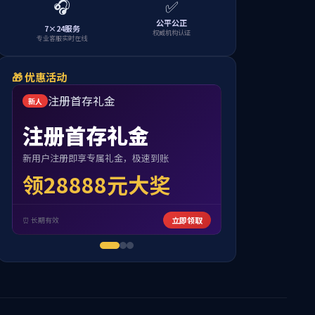
初筛，共有53名同学入围，参
日前扫码加入微信群。特此通