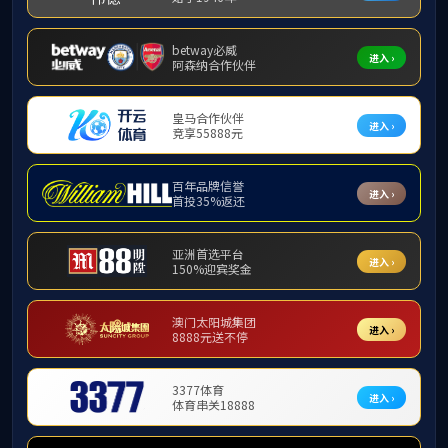
心灵之约
·
发展党员上交材料细则－各学生党
·
米乐集团开展“三爱一奉献”主题教
·
上交党费的要求及党费名单模版
·
关于举办第十三期建党对象培训班
·
党代会代表登记表
·
团支部活动经费申请制度文稿和团
·
研究生发展党员、党员转正的导师
·
我院暂缓就业党员，就业后，党关
·
关于举办“党在我心中--学习十七
共43条 3/3
首页
上页
下页
尾